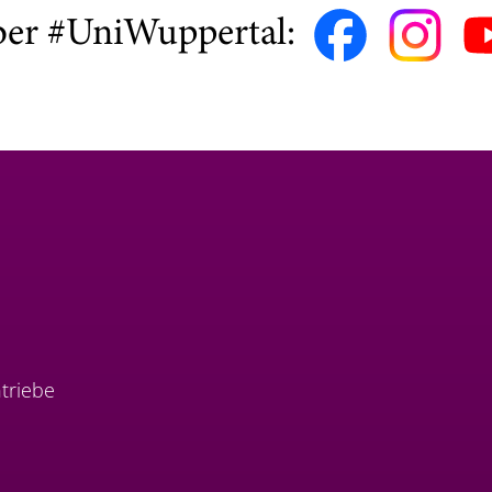
ber #UniWuppertal:
triebe