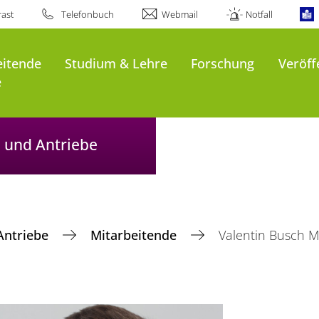
ast
Telefonbuch
Webmail
Notfall
eitende
Studium & Lehre
Forschung
Veröff
e
n und Antriebe
 Antriebe
Mitarbeitende
Valentin Busch M